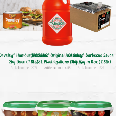
Develey® Hamburger Sauce
TABASCO® Original Red Sauce
Develey® Barbecue Sauce
2kg Dose (1 Stk)
3,78L Plastikgallone (4 Stk)
5kg Bag in Box (2 Stk)
Artikelnummer: 2274
Artikelnummer: 6115
Artikelnummer: 1227