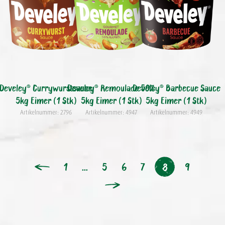
Develey® Currywurstsauce
Develey® Remoulade 50%
Develey® Barbecue Sauce
5kg Eimer (1 Stk)
5kg Eimer (1 Stk)
5kg Eimer (1 Stk)
Artikelnummer: 2796
Artikelnummer: 4947
Artikelnummer: 4949
1
…
5
6
7
9
8