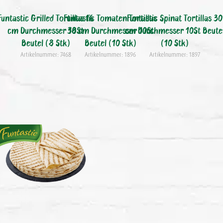
Funtastic Grilled Tortillas 16
Funtastic Tomaten Tortillas
Funtastic Spinat Tortillas 30
cm Durchmesser 18St
30 cm Durchmesser 10St
cm Durchmesser 10St Beute
Beutel (8 Stk)
Beutel (10 Stk)
(10 Stk)
Artikelnummer: 7468
Artikelnummer: 1896
Artikelnummer: 1897