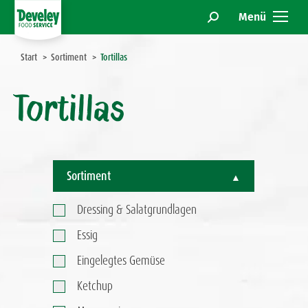
Menü
Search:
Sie befinden sich hier:
Start
Sortiment
Tortillas
Tortillas
Sortiment
Dressing & Salatgrundlagen
Essig
Eingelegtes Gemüse
Ketchup