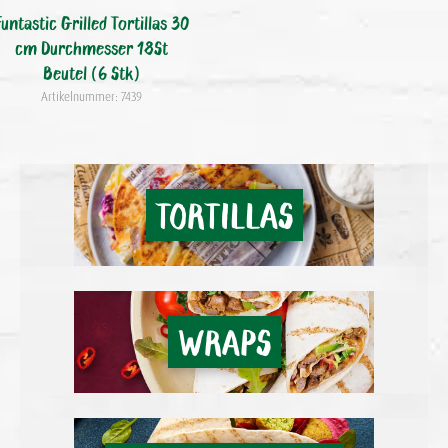
Funtastic Grilled Tortillas 30
cm Durchmesser 18St
Beutel (6 Stk)
Artikelnummer: 7439
TORTILLAS
WRAPS