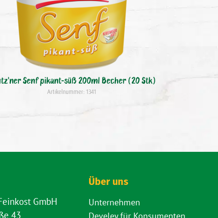
tz'ner Senf pikant-süß 200ml Becher (20 Stk)
Artikelnummer: 1341
Über uns
 Feinkost GmbH
Unternehmen
aße 43
Develey für Konsumenten