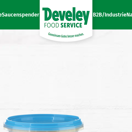
e
Saucenspender
B2B/Industrie
Na
Gemeinsam Gutes besser machen
Develey Food Service