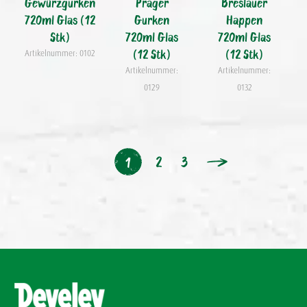
Gewürzgurken
Prager
Breslauer
720ml Glas (12
Gurken
Happen
Stk)
720ml Glas
720ml Glas
(12 Stk)
(12 Stk)
Artikelnummer: 0102
Artikelnummer:
Artikelnummer:
0129
0132
2
3
1