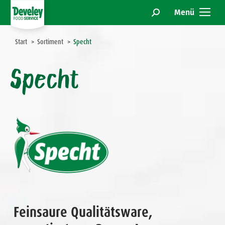
Menü
Search:
Sie befinden sich hier:
Start
Sortiment
Specht
Specht
Feinsaure Qualitätsware,