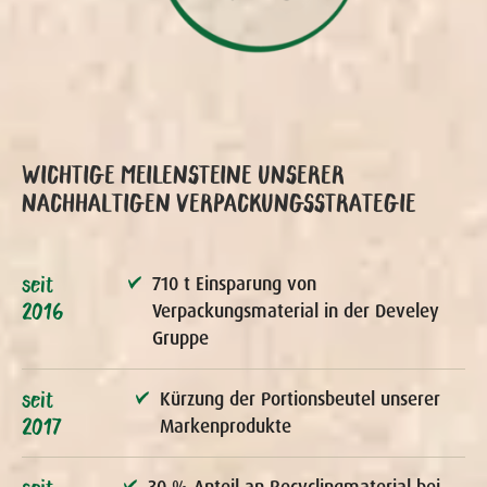
WICHTIGE MEILEN­­STEINE UNSERER
NACHHALTIGEN VERPACKUNGS­­­STRATEGIE
seit
710 t Einsparung von
2016
Verpackungsmaterial in der Develey
Gruppe
seit
Kürzung der Portionsbeutel unserer
2017
Markenprodukte
seit
30 % Anteil an Recyclingmaterial bei