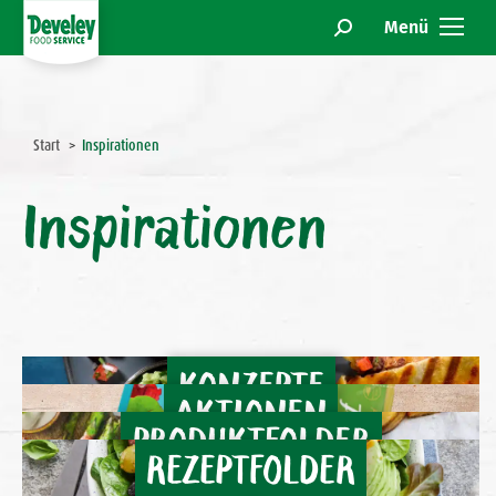
Menü
Search:
Sie befinden sich hier:
Start
Inspirationen
Inspirationen
KONZEPTE
AKTIONEN
PRODUKTFOLDER
REZEPTFOLDER