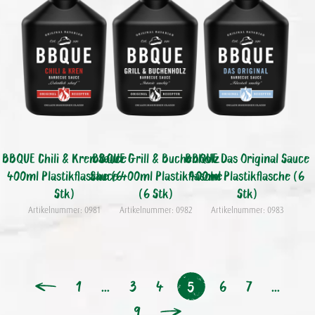
BBQUE Chili & Kren Sauce
BBQUE Grill & Buchenholz
BBQUE Das Original Sauce
400ml Plastikflasche (6
Sauce 400ml Plastikflasche
400ml Plastikflasche (6
Stk)
(6 Stk)
Stk)
Artikelnummer: 0981
Artikelnummer: 0982
Artikelnummer: 0983
1
…
3
4
6
7
…
5
9