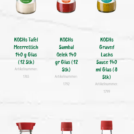
KOCHs Tafel
KOCHs
KOCHs
Meerrettich
Sambal
Graved
140 g Glas
Oelek 140
Lachs
(12 Stk)
gr Glas (12
Sauce 140
Stk)
ml Glas (8
Artikelnummer:
Stk)
1765
Artikelnummer:
1792
Artikelnummer:
1799