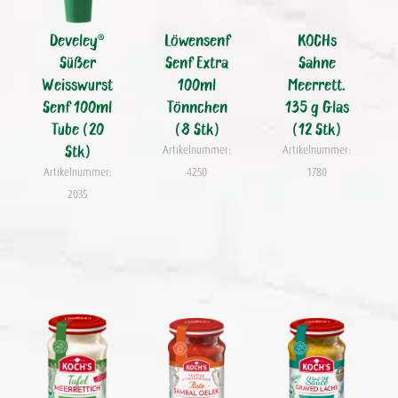
Develey®
Löwensenf
KOCHs
Süßer
Senf Extra
Sahne
Weisswurst
100ml
Meerrett.
Senf 100ml
Tönnchen
135 g Glas
Tube (20
(8 Stk)
(12 Stk)
Stk)
Artikelnummer:
Artikelnummer:
Artikelnummer:
4250
1780
2035