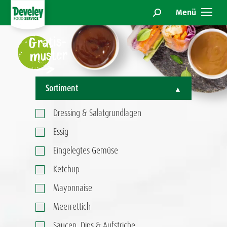
benötigen weitere Informationen? Wir sind für Sie da!
Menü
Search:
Gratis-
muster
Sortiment
Dressing & Salatgrundlagen
Essig
Eingelegtes Gemüse
Ketchup
Mayonnaise
Meerrettich
Saucen, Dips & Aufstriche