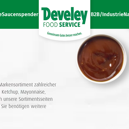
e
Saucenspender
B2B/Industrie
Na
Gemeinsam Gutes besser machen
Develey Food Service
Markensortiment zahlreicher
, Ketchup, Mayonnaise,
ch unsere Sortimentsseiten
 Sie benötigen weitere