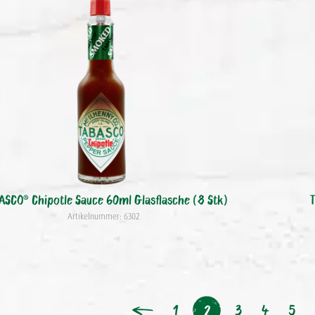
ASCO® Chipotle Sauce 60ml Glasflasche (8 Stk)
Artikelnummer: 6302
1
3
4
5
2