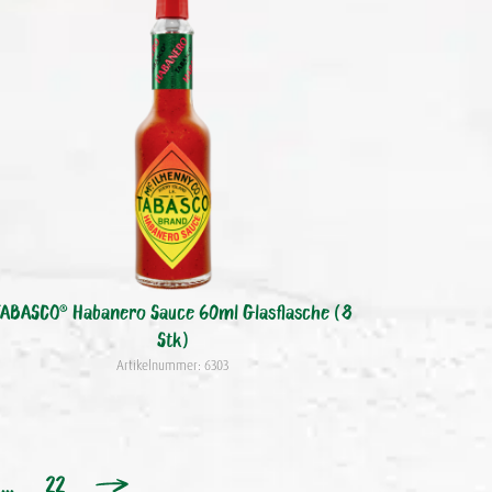
TABASCO® Habanero Sauce 60ml Glasflasche (8
Stk)
Artikelnummer: 6303
…
22