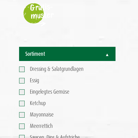
Gratis-
muster
Sortiment
Dressing & Salatgrundlagen
Essig
Eingelegtes Gemüse
Ketchup
Mayonnaise
Meerrettich
Saucen, Dips & Aufstriche