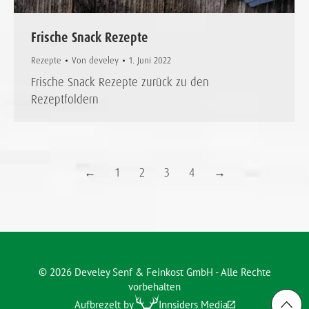
Frische Snack Rezepte
Rezepte
Von
develey
1. Juni 2022
Frische Snack Rezepte zurück zu den
Rezeptfoldern
←
1
2
3
4
→
© 2026 Develey Senf & Feinkost GmbH - Alle Rechte
vorbehalten
Aufbrezelt by
Innsiders Media