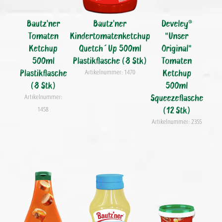
Bautz'ner
Bautz'ner
Develey®
Tomaten
Kindertomatenketchup
"Unser
Ketchup
Quetch´Up 500ml
Original"
500ml
Plastikflasche (8 Stk)
Tomaten
Plastikflasche
Ketchup
Artikelnummer: 1470
(8 Stk)
500ml
Squeezeflasche
Artikelnummer:
(12 Stk)
1458
Artikelnummer: 2355