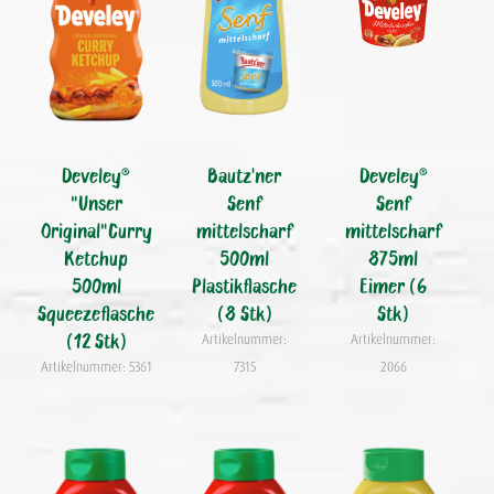
Develey®
Bautz'ner
Develey®
"Unser
Senf
Senf
Original"Curry
mittelscharf
mittelscharf
Ketchup
500ml
875ml
500ml
Plastikflasche
Eimer (6
Squeezeflasche
(8 Stk)
Stk)
(12 Stk)
Artikelnummer:
Artikelnummer:
Artikelnummer: 5361
7315
2066