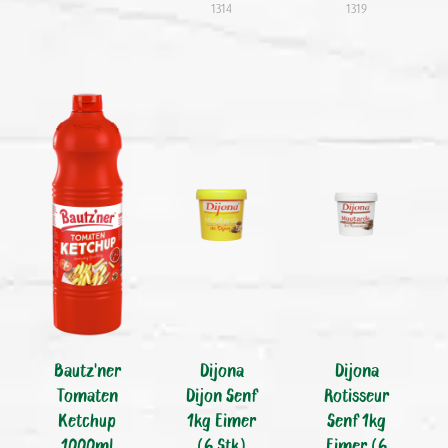
1314
1319
Bautz'ner
Dijona
Dijona
Tomaten
Dijon Senf
Rotisseur
Ketchup
1kg Eimer
Senf 1kg
1000ml
(6 Stk)
Eimer (6