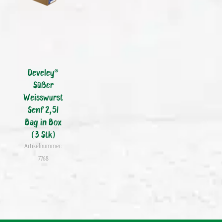
Develey®
Süßer
Weisswurst
Senf 2,5l
Bag in Box
(3 Stk)
Artikelnummer:
7768