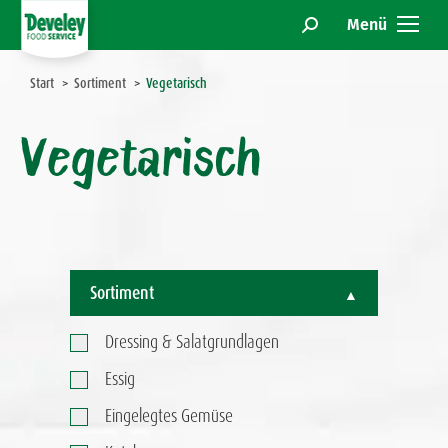
Menü
Search:
Sie befinden sich hier:
Start
Sortiment
Vegetarisch
Vegetarisch
Sortiment
Dressing & Salatgrundlagen
Essig
Eingelegtes Gemüse