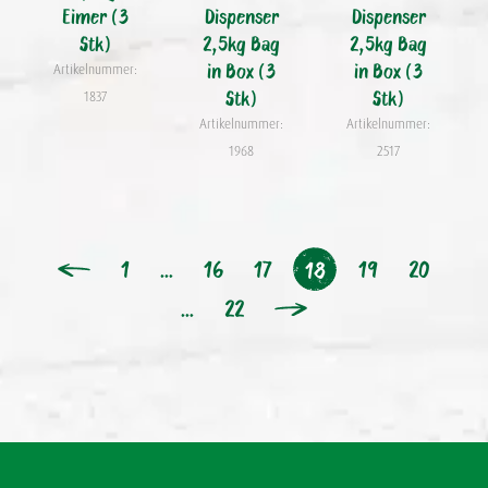
Eimer (3
Dispenser
Dispenser
Stk)
2,5kg Bag
2,5kg Bag
in Box (3
in Box (3
Artikelnummer:
Stk)
Stk)
1837
Artikelnummer:
Artikelnummer:
1968
2517
1
…
16
17
19
20
18
…
22