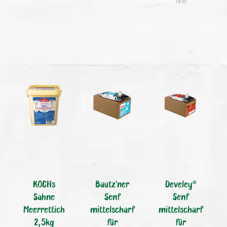
1836
KOCHs
Bautz'ner
Develey®
Sahne
Senf
Senf
Meerrettich
mittelscharf
mittelscharf
2,5kg
für
für