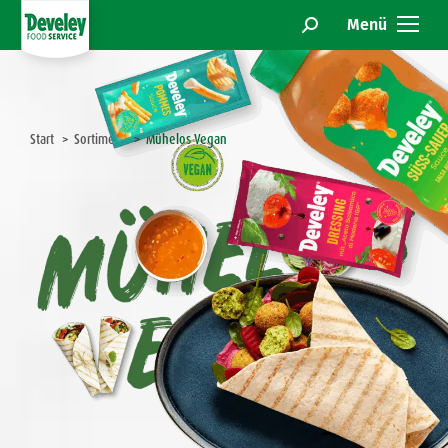
Menü
Search:
Sie befinden sich hier:
Start
Sortiment
Mühelos Vegan