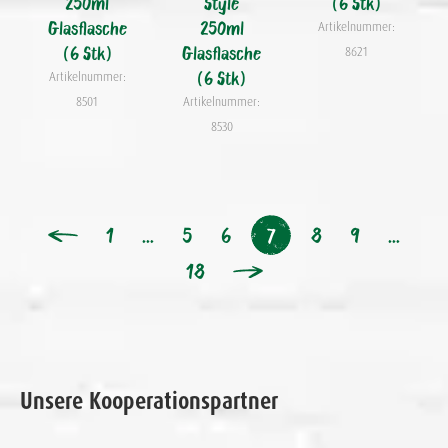
250ml
Style
(6 Stk)
Glasflasche
250ml
Artikelnummer:
(6 Stk)
Glasflasche
8621
(6 Stk)
Artikelnummer:
8501
Artikelnummer:
8530
1
…
5
6
8
9
…
7
18
Unsere Kooperationspartner