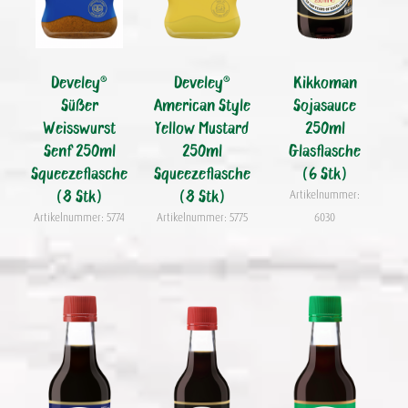
Develey®
Develey®
Kikkoman
Süßer
American Style
Sojasauce
Weisswurst
Yellow Mustard
250ml
Senf 250ml
250ml
Glasflasche
Squeezeflasche
Squeezeflasche
(6 Stk)
(8 Stk)
(8 Stk)
Artikelnummer:
Artikelnummer: 5774
Artikelnummer: 5775
6030