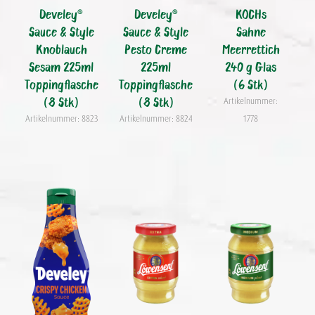
Develey®
Develey®
KOCHs
Sauce & Style
Sauce & Style
Sahne
Knoblauch
Pesto Creme
Meerrettich
Sesam 225ml
225ml
240 g Glas
Toppingflasche
Toppingflasche
(6 Stk)
(8 Stk)
(8 Stk)
Artikelnummer:
Artikelnummer: 8823
Artikelnummer: 8824
1778