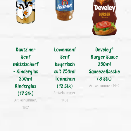
Bautz'ner
Löwensenf
Develey®
Senf
Senf
Burger Sauce
mittelscharf
bayerisch
250ml
- Kinderglas
süß 250ml
Squeezeflasche
250ml
Tönnchen
(8 Stk)
Kinderglas
(12 Stk)
Artikelnummer: 1440
(12 Stk)
Artikelnummer:
Artikelnummer:
1408
1307