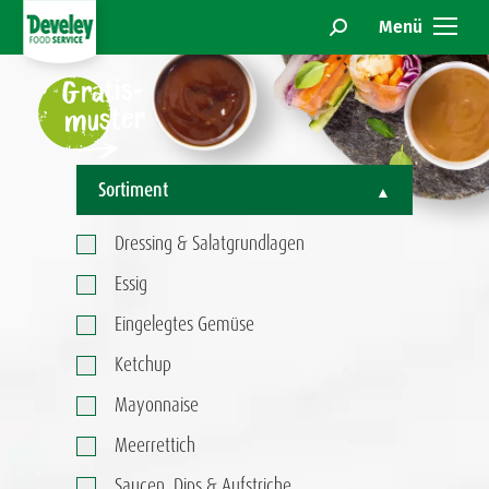
benötigen weitere Informationen? Wir sind für Sie da!
Menü
Search:
Gratis-
muster
Sortiment
Dressing & Salatgrundlagen
Essig
Eingelegtes Gemüse
Ketchup
Mayonnaise
Meerrettich
Saucen, Dips & Aufstriche