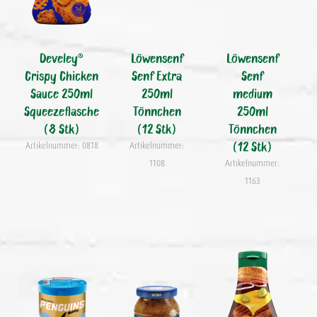
Develey®
Löwensenf
Löwensenf
Crispy Chicken
Senf Extra
Senf
Sauce 250ml
250ml
medium
Squeezeflasche
Tönnchen
250ml
(8 Stk)
(12 Stk)
Tönnchen
(12 Stk)
Artikelnummer: 0818
Artikelnummer:
1108
Artikelnummer:
1163