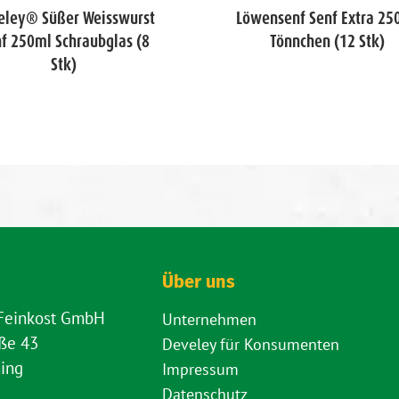
eley® Süßer Weisswurst
Löwensenf Senf Extra 25
f 250ml Schraubglas (8
Tönnchen (12 Stk)
Stk)
Über uns
 Feinkost GmbH
Unternehmen
aße 43
Develey für Konsumenten
ing
Impressum
Datenschutz