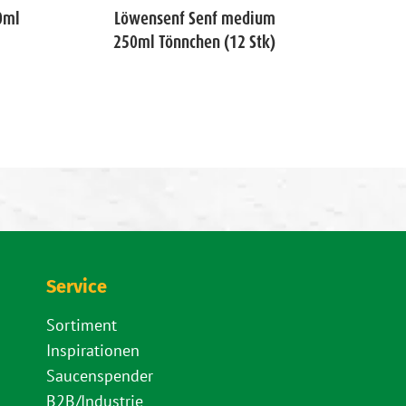
0ml
Löwensenf Senf medium
Bautz
250ml Tönnchen (12 Stk)
Service
Sortiment
Inspirationen
Saucenspender
B2B/Industrie