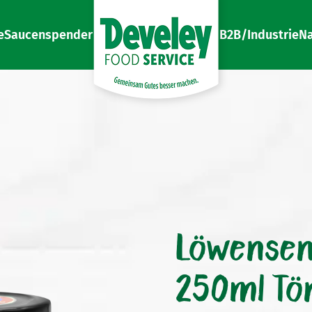
e
Saucenspender
B2B/Industrie
Na
Gemeinsam Gutes besser machen
Develey Food Service
Löwensenf
250ml Tö