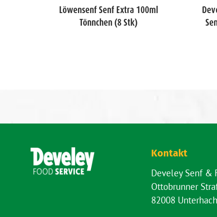
enf
Löwensenf Senf Extra 100ml
Dev
Stk)
Tönnchen (8 Stk)
Sen
Kontakt
Develey Senf &
Ottobrunner Str
82008 Unterhach