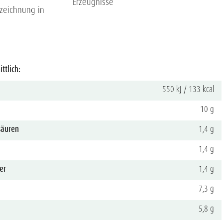
Erzeugnisse
nzeichnung in
ttlich:
550 kJ / 133 kcal
10 g
säuren
1,4 g
1,4 g
er
1,4 g
7,3 g
5,8 g