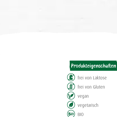
Produkteigenschaften
frei von Laktose
frei von Gluten
vegan
vegetarisch
BIO