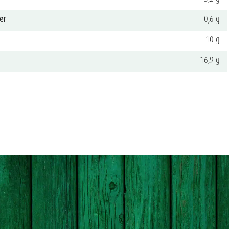
er
0,6 g
10 g
16,9 g