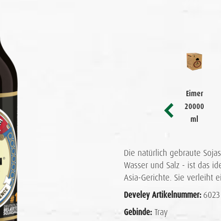
Flasche
Flasche
Eimer
Eimer
500 ml
1000
5000
20000
ml
ml
ml
Die natürlich gebraute Soja
Wasser und Salz - ist das 
Flasche
Flasche
Flasche
Asia-Gerichte. Sie verleih
150 ml
250 ml
250 ml
Develey Artikelnummer:
6023
Gebinde:
Tray