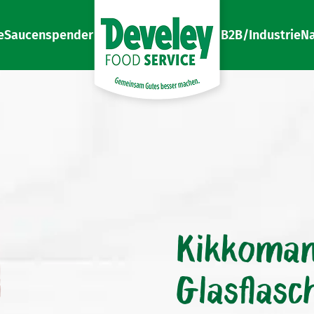
e
Saucenspender
B2B/Industrie
Na
Gemeinsam Gutes besser machen
Develey Food Service
Kikkoman
Glasflasc