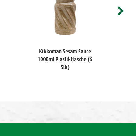
Kikkoman Sesam Sauce
Ki
1000ml Plastikflasche (6
100
Stk)