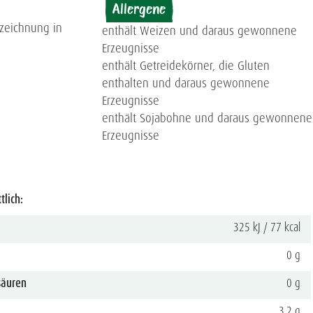
Allergene
nzeichnung in
enthält Weizen und daraus gewonnene
Erzeugnisse
enthält Getreidekörner, die Gluten
enthalten und daraus gewonnene
Erzeugnisse
enthält Sojabohne und daraus gewonnene
Erzeugnisse
tlich:
325 kJ / 77 kcal
0 g
säuren
0 g
3,2 g