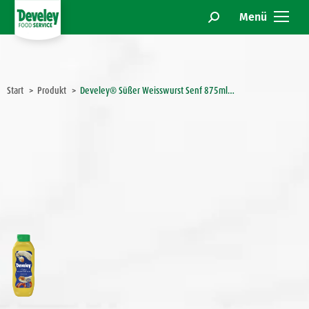
Menü
Search:
Sie befinden sich hier:
Start
Produkt
Develey® Süßer Weisswurst Senf 875ml…