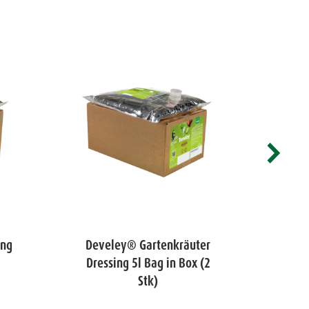
ing
Develey® Gartenkräuter
Deve
Dressing 5l Bag in Box (2
5
Stk)