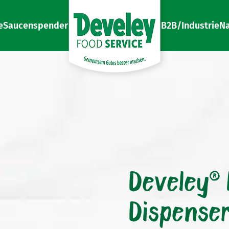
e
Saucenspender
B2B/Industrie
Na
Gemeinsam Gutes besser machen
Develey Food Service
Develey®
Dispenser