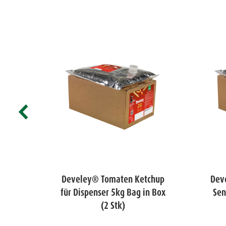
harf
Develey® Tomaten Ketchup
Dev
n Box
für Dispenser 5kg Bag in Box
Sen
(2 Stk)