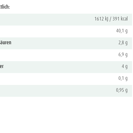
tlich:
1612 kJ / 391 kcal
40,1 g
säuren
2,8 g
6,9 g
er
4 g
0,1 g
0,95 g