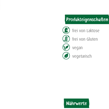
Produkteigenschaften
frei von Laktose
frei von Gluten
vegan
vegetarisch
Nährwerte