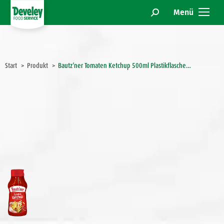
Menü
Search:
Sie befinden sich hier:
Start
Produkt
Bautz’ner Tomaten Ketchup 500ml Plastikflasche…