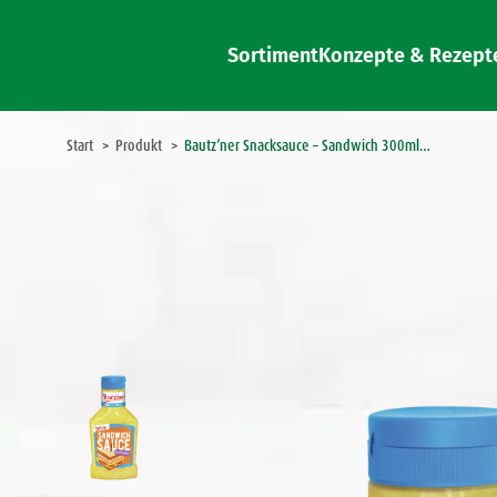
Sortiment
Konzepte & Rezept
Sie befinden sich hier:
Start
Produkt
Bautz’ner Snacksauce – Sandwich 300ml…