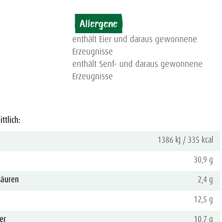
Allergene
enthält Eier und daraus gewonnene
Erzeugnisse
enthält Senf- und daraus gewonnene
Erzeugnisse
ttlich:
1386 kJ / 335 kcal
30,9 g
säuren
2,4 g
12,5 g
er
10,7 g