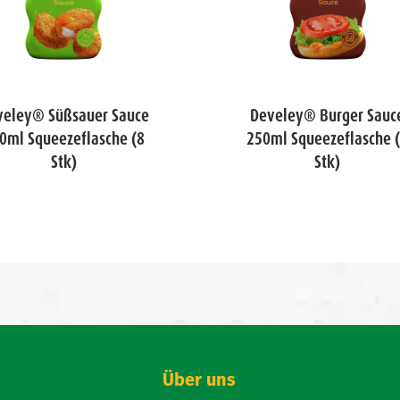
veley® Süßsauer Sauce
Develey® Burger Sauc
0ml Squeezeflasche (8
250ml Squeezeflasche 
Stk)
Stk)
Über uns