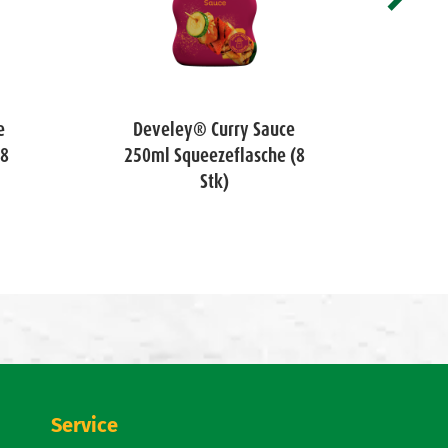
e
Develey® Curry Sauce
De
(8
250ml Squeezeflasche (8
250
Stk)
Service