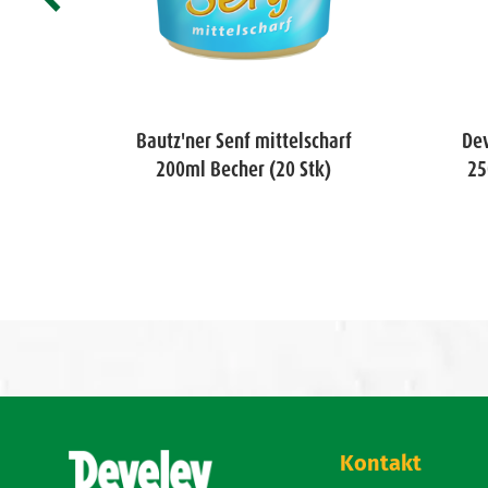
 -
Bautz'ner Senf mittelscharf
De
200ml Becher (20 Stk)
25
)
Kontakt