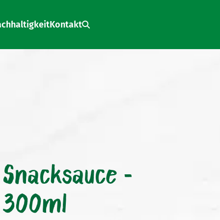
chhaltigkeit
Kontakt
Search:
 Snacksauce -
 300ml