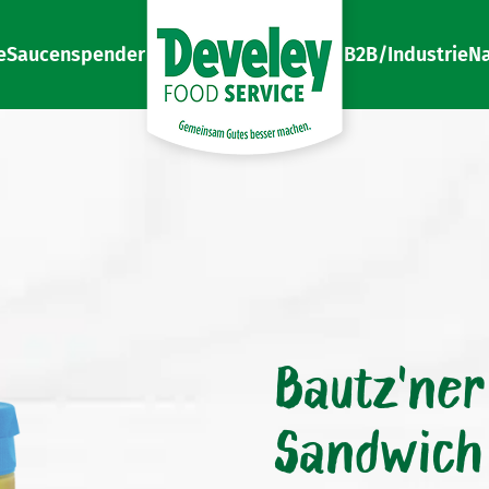
e
Saucenspender
B2B/Industrie
Na
Gemeinsam Gutes besser machen
Develey Food Service
Bautz'ner
Sandwich