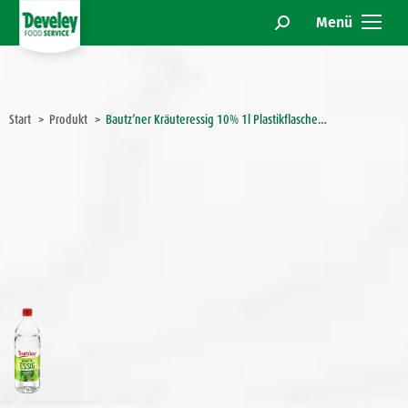
Menü
Search:
Sie befinden sich hier:
Start
Produkt
Bautz’ner Kräuteressig 10% 1l Plastikflasche…