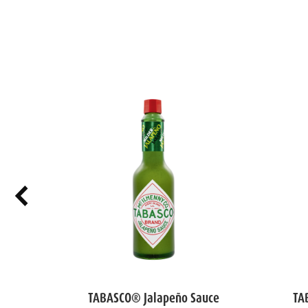
ed
TABASCO® Jalapeño Sauce
TA