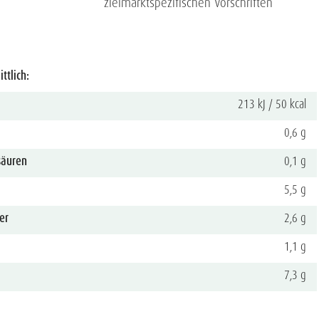
zielmarktspezifischen Vorschriften
ttlich:
213 kJ / 50 kcal
0,6 g
säuren
0,1 g
5,5 g
er
2,6 g
1,1 g
7,3 g