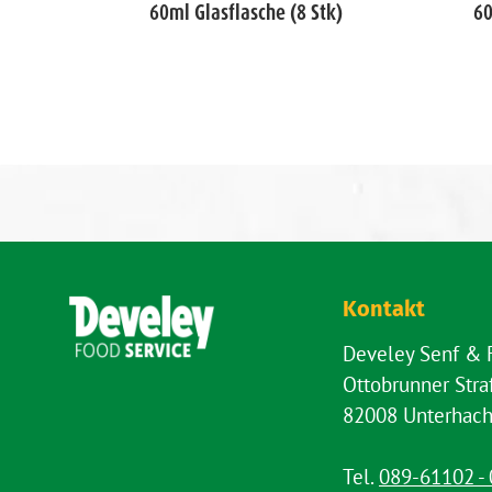
e (6
60ml Glasflasche (8 Stk)
60
Kontakt
Develey Senf &
Ottobrunner Str
82008 Unterhach
Tel.
089-61102 - 