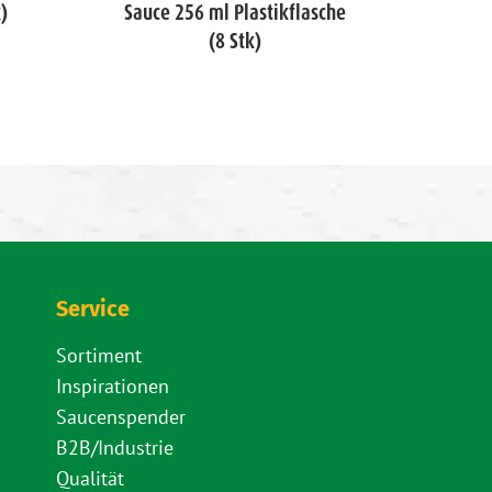
)
Sauce 256 ml Plastikflasche
256 m
(8 Stk)
Service
Sortiment
Inspirationen
Saucenspender
B2B/Industrie
Qualität