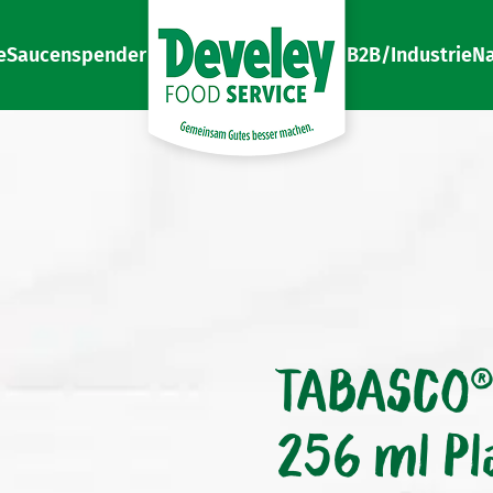
e
Saucenspender
B2B/Industrie
Na
Gemeinsam Gutes besser machen
Develey Food Service
TABASCO® 
256 ml Pl