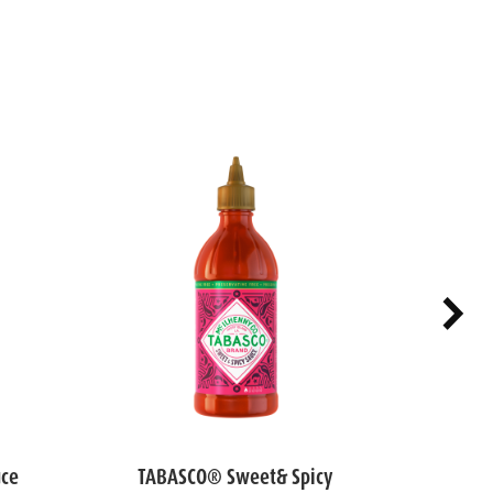
uce
TABASCO® Sweet& Spicy
TAB