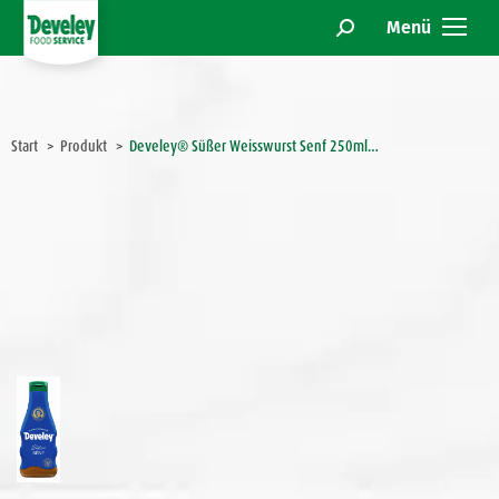
Menü
Search:
Sie befinden sich hier:
Start
Produkt
Develey® Süßer Weisswurst Senf 250ml…